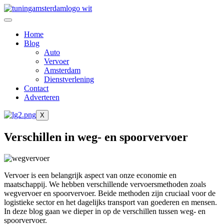
Ga
naar
de
Home
inhoud
Blog
Auto
Vervoer
Amsterdam
Dienstverlening
Contact
Adverteren
X
Verschillen in weg- en spoorvervoer
Vervoer is een belangrijk aspect van onze economie en
maatschappij. We hebben verschillende vervoersmethoden zoals
wegvervoer en spoorvervoer. Beide methoden zijn cruciaal voor de
logistieke sector en het dagelijks transport van goederen en mensen.
In deze blog gaan we dieper in op de verschillen tussen weg- en
spoorvervoer.